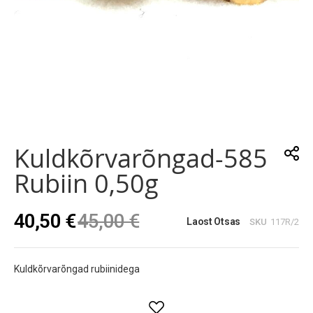
Skip
to
the
Kuldkõrvarõngad-585
beginning
of
Rubiin 0,50g
the
images
gallery
40,50 €
45,00 €
Laost Otsas
SKU
117R/2
Kuldkõrvarõngad rubiinidega