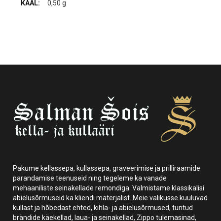
0,50 g
Pakume kellassepa, kullassepa, graveerimise ja prilliraamide
parandamise teenuseid ning tegeleme ka vanade
mehaaniliste seinakellade remondiga. Valmistame klassikalisi
abielusõrmuseid ka kliendi materjalist. Meie valikusse kuuluvad
kullast ja hõbedast ehted, kihla- ja abielusõrmused, tuntud
brändide käekellad, laua- ja seinakellad, Zippo tulemasinad,