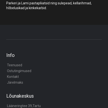
Parkeri ja Lami pastapliiatsid ning sulepead, kellarihmad,
hõbelusikad ja kinkekarbid.
Info
Teenused
Ostutingimused
Kontakt
Järelmaks
Lõunakeskus
Lääneringtee 39,Tartu