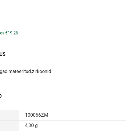
es €19.26
DUS
gad mateeritud,zirkoonid
O
100066ZM
4,30 g