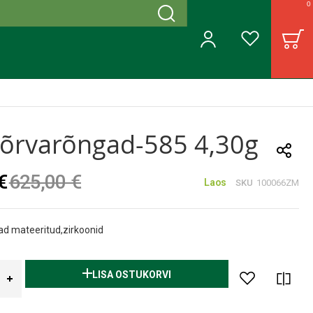
0
Otsing
B
Minu konto
Soovinimekiri
õrvarõngad-585 4,30g
€
625,00 €
Laos
SKU
100066ZM
ad mateeritud,zirkoonid
LISA OSTUKORVI