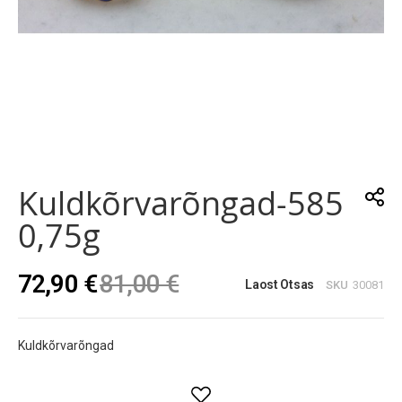
Skip
to
the
Kuldkõrvarõngad-585
beginning
of
0,75g
the
images
gallery
72,90 €
81,00 €
Laost Otsas
SKU
30081
Kuldkõrvarõngad