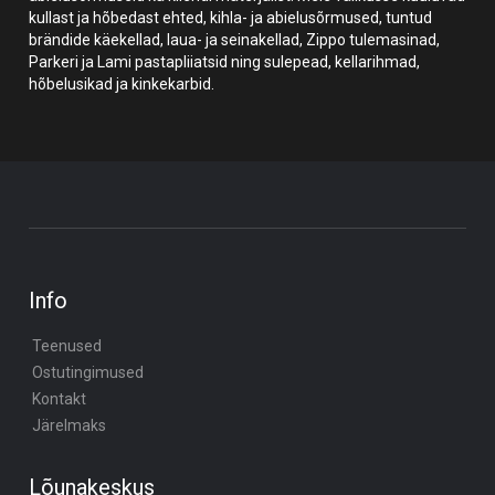
kullast ja hõbedast ehted, kihla- ja abielusõrmused, tuntud
brändide käekellad, laua- ja seinakellad, Zippo tulemasinad,
Parkeri ja Lami pastapliiatsid ning sulepead, kellarihmad,
hõbelusikad ja kinkekarbid.
Info
Teenused
Ostutingimused
Kontakt
Järelmaks
Lõunakeskus