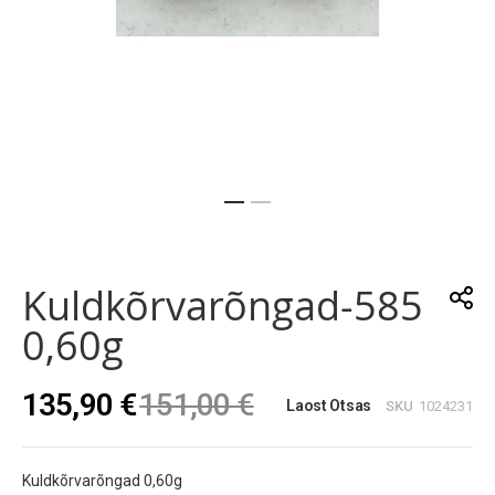
Skip
to
the
Kuldkõrvarõngad-585
beginning
of
0,60g
the
images
gallery
135,90 €
151,00 €
Laost Otsas
SKU
1024231
Kuldkõrvarõngad 0,60g