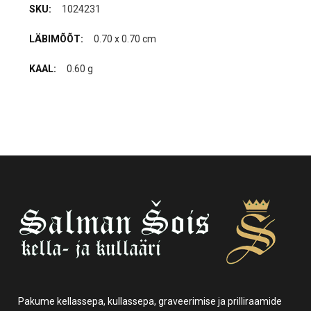
1024231
0.70 x 0.70 cm
0.60 g
Pakume kellassepa, kullassepa, graveerimise ja prilliraamide