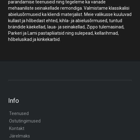
parandamise teenuseid ning tegeleme ka vanade
mehaaniliste seinakellade remondiga. Valmistame klassikalisi
abielusõrmuseid ka kliendi materjalist. Meie valikusse kuuluvad
kullast ja hõbedast ehted, kihla- ja abielusõrmused, tuntud
brändide käekellad, laua- ja seinakellad, Zippo tulemasinad,
Parkeri ja Lami pastapliiatsid ning sulepead, kellarihmad,
hõbelusikad ja kinkekarbid.
Info
Teenused
Ostutingimused
Kontakt
Järelmaks