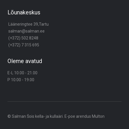
Lõunakeskus
Lääneringtee 39,Tartu
salman@salman.ee
(+372) 502 8248
(+372) 7 315 695
Oleme avatud
E-L 10.00 - 21.00
P 10.00 - 19.00
© Salman Šois kella- ja kullaäri. E-poe arendus
Multon