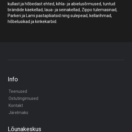
kullast ja hõbedast ehted, kihla- ja abielusõrmused, tuntud
brändide käekellad, laua- ja seinakellad, Zippo tulemasinad,
Parkeri ja Lami pastapliiatsid ning sulepead, kellarihmad,
hõbelusikad ja kinkekarbid.
Info
Teenused
Ostutingimused
Kontakt
Järelmaks
Lõunakeskus