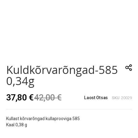
Skip
to
the
Kuldkõrvarõngad-585
beginning
of
0,34g
the
images
gallery
37,80 €
42,00 €
Laost Otsas
SKU
20029
Kullast kõrvarõngad kullaprooviga 585
Kaal 0,38 g