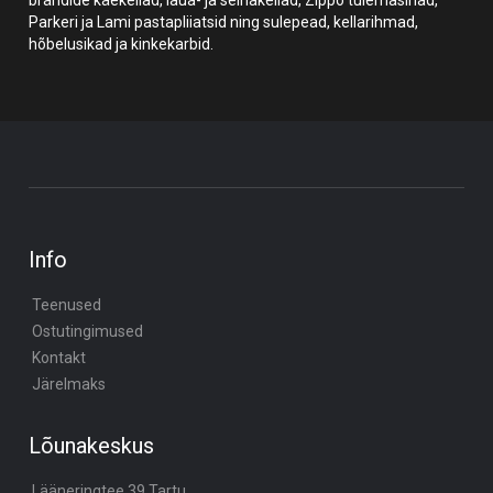
Parkeri ja Lami pastapliiatsid ning sulepead, kellarihmad,
hõbelusikad ja kinkekarbid.
Info
Teenused
Ostutingimused
Kontakt
Järelmaks
Lõunakeskus
Lääneringtee 39,Tartu