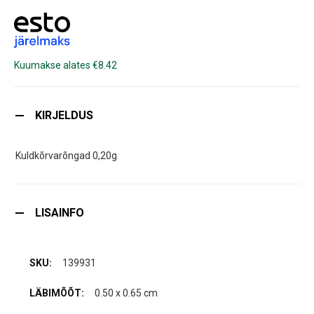
Kuumakse alates €8.42
KIRJELDUS
Kuldkõrvarõngad 0,20g
LISAINFO
139931
0.50 x 0.65 cm