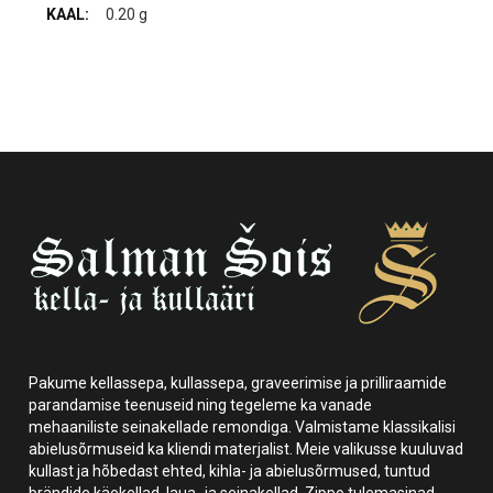
0.20 g
Pakume kellassepa, kullassepa, graveerimise ja prilliraamide
parandamise teenuseid ning tegeleme ka vanade
mehaaniliste seinakellade remondiga. Valmistame klassikalisi
abielusõrmuseid ka kliendi materjalist. Meie valikusse kuuluvad
kullast ja hõbedast ehted, kihla- ja abielusõrmused, tuntud
brändide käekellad, laua- ja seinakellad, Zippo tulemasinad,