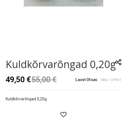
Skip
to
the
Kuldkõrvarõngad 0,20g
beginning
of
the
49,50 €
55,00 €
images
Laost Otsas
SKU
139931
gallery
Kuldkõrvarõngad 0,20g