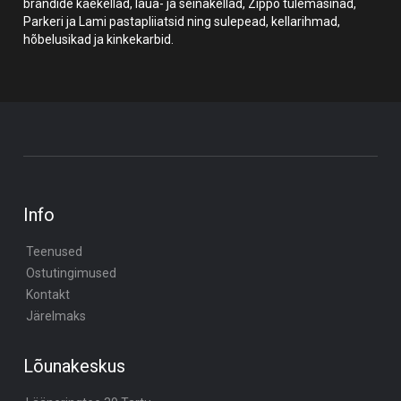
brändide käekellad, laua- ja seinakellad, Zippo tulemasinad,
Parkeri ja Lami pastapliiatsid ning sulepead, kellarihmad,
hõbelusikad ja kinkekarbid.
Info
Teenused
Ostutingimused
Kontakt
Järelmaks
Lõunakeskus