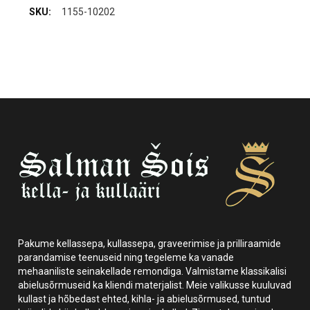
1155-10202
Pakume kellassepa, kullassepa, graveerimise ja prilliraamide
parandamise teenuseid ning tegeleme ka vanade
mehaaniliste seinakellade remondiga. Valmistame klassikalisi
abielusõrmuseid ka kliendi materjalist. Meie valikusse kuuluvad
kullast ja hõbedast ehted, kihla- ja abielusõrmused, tuntud