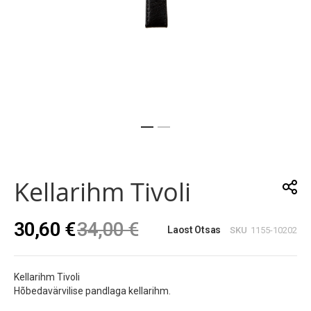
Skip
to
the
Kellarihm Tivoli
beginning
of
the
30,60 €
34,00 €
images
Laost Otsas
SKU
1155-10202
gallery
Kellarihm Tivoli
Hõbedavärvilise pandlaga kellarihm.