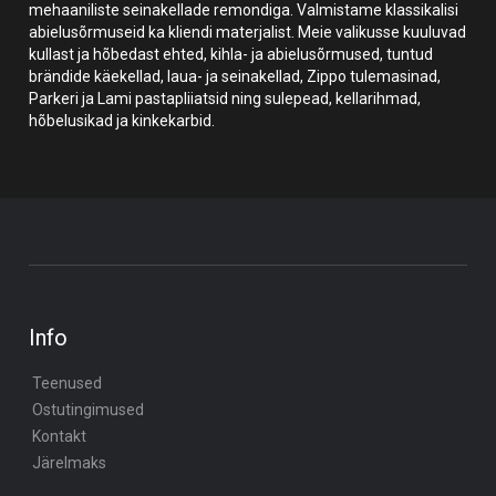
mehaaniliste seinakellade remondiga. Valmistame klassikalisi
abielusõrmuseid ka kliendi materjalist. Meie valikusse kuuluvad
kullast ja hõbedast ehted, kihla- ja abielusõrmused, tuntud
brändide käekellad, laua- ja seinakellad, Zippo tulemasinad,
Parkeri ja Lami pastapliiatsid ning sulepead, kellarihmad,
hõbelusikad ja kinkekarbid.
Info
Teenused
Ostutingimused
Kontakt
Järelmaks