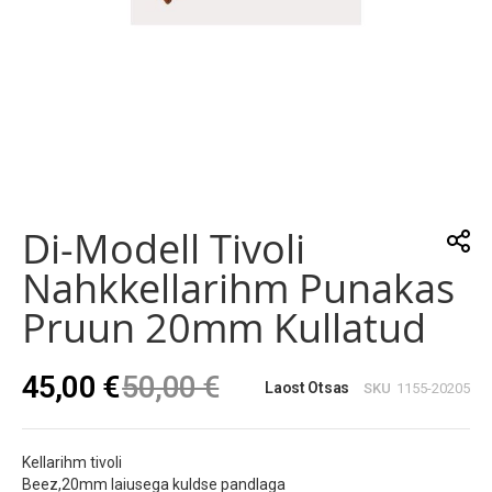
Skip
to
the
Di-Modell Tivoli
beginning
of
Nahkkellarihm Punakas
the
images
Pruun 20mm Kullatud
gallery
45,00 €
50,00 €
Laost Otsas
SKU
1155-20205
Kellarihm tivoli
Beez,20mm laiusega kuldse pandlaga