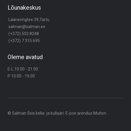
Lõunakeskus
Lääneringtee 39,Tartu
salman@salman.ee
(+372) 502 8248
(+372) 7 315 695
Oleme avatud
E-L 10.00 - 21.00
P 10.00 - 19.00
© Salman Šois kella- ja kullaäri. E-poe arendus
Multon