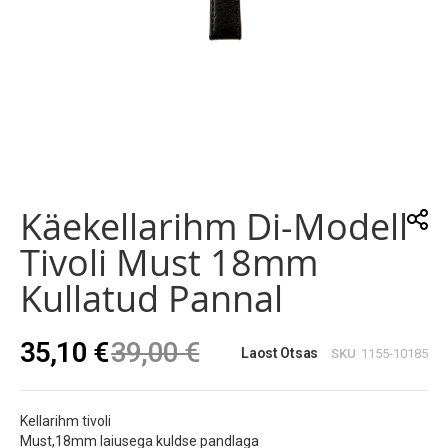
Skip
to
the
Käekellarihm Di-Modell
beginning
of
Tivoli Must 18mm
the
images
Kullatud Pannal
gallery
35,10 €
39,00 €
Laost Otsas
SKU
1155-10185
Kellarihm tivoli
Must,18mm laiusega kuldse pandlaga