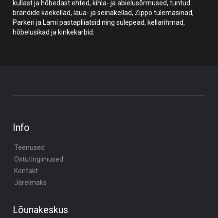
kullast ja hõbedast ehted, kihla- ja abielusõrmused, tuntud
brändide käekellad, laua- ja seinakellad, Zippo tulemasinad,
Parkeri ja Lami pastapliiatsid ning sulepead, kellarihmad,
hõbelusikad ja kinkekarbid.
Info
Teenused
Ostutingimused
Kontakt
Järelmaks
Lõunakeskus