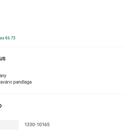
es €6.73
DUS
fany
lavärvi pandlaga.
O
1330-10165