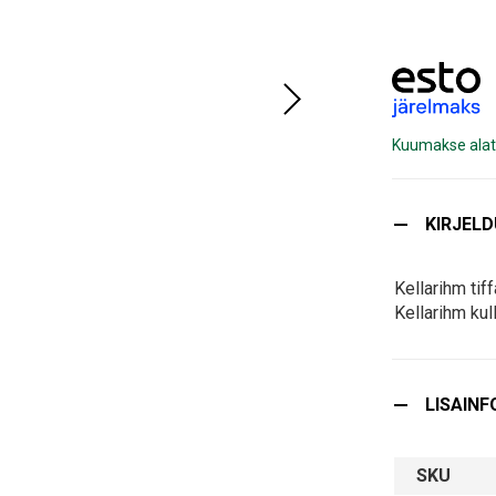
Kuumakse alat
KIRJEL
Kellarihm tif
Kellarihm kul
LISAINF
SKU