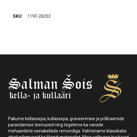
1190-28202
Pakume kellassepa, kullassepa, graveerimise ja prilliraamide
parandamise teenuseid ning tegeleme ka vanade
mehaaniliste seinakellade remondiga. Valmistame klassikalisi
abielusõrmuseid ka kliendi materjalist. Meie valikusse kuuluvad