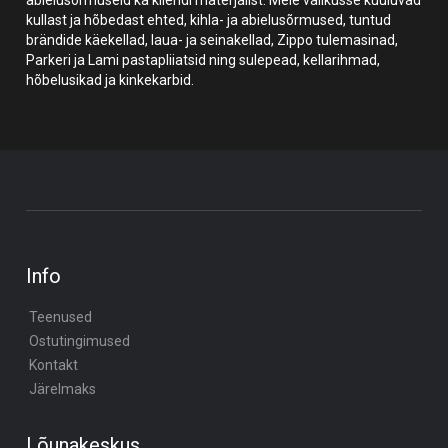
kullast ja hõbedast ehted, kihla- ja abielusõrmused, tuntud
brändide käekellad, laua- ja seinakellad, Zippo tulemasinad,
Parkeri ja Lami pastapliiatsid ning sulepead, kellarihmad,
hõbelusikad ja kinkekarbid.
Info
Teenused
Ostutingimused
Kontakt
Järelmaks
Lõunakeskus