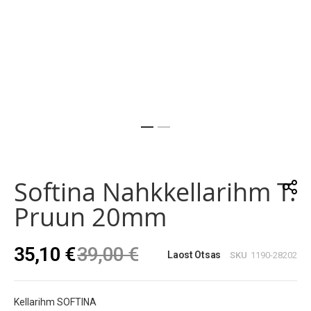
Skip
to
the
Softina Nahkkellarihm T.
beginning
of
Pruun 20mm
the
images
gallery
35,10 €
39,00 €
Laost Otsas
SKU
1190-28202
Kellarihm SOFTINA