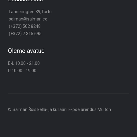
Lääneringtee 39,Tartu
salman@salman.ee
(+372) 502 8248
(+372) 7 315 695
Oleme avatud
E-L 10.00 - 21.00
P 10.00 - 19.00
© Salman Šois kella- ja kullaäri. E-poe arendus
Multon