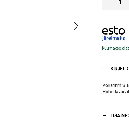
Kuumakse alat
KIRJEL
Kellarihm SI
Hõbedavärvil
LISAINF