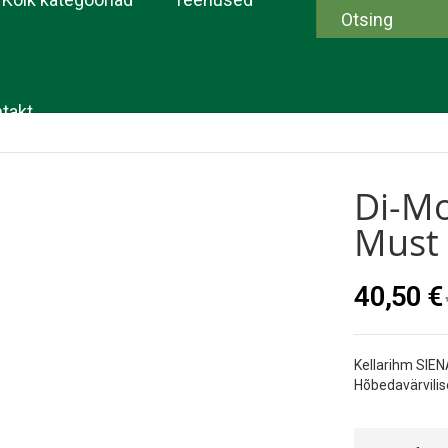
takt
Di-Mo
Must
40,50 €
Kellarihm SIE
Hõbedavärvilis