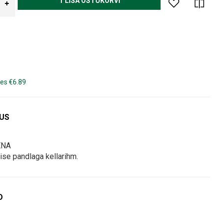
LISA OSTUKORVI
es €6.89
DUS
ENA
ise pandlaga kellarihm.
O