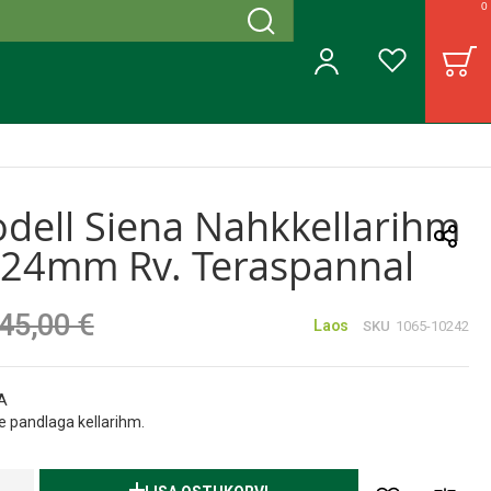
0
Otsing
B
Minu konto
Soovinimekiri
dell Siena Nahkkellarihm
 24mm Rv. Teraspannal
45,00 €
Laos
SKU
1065-10242
NA
e pandlaga kellarihm.