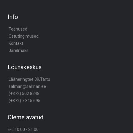
Info
Teenused
Ostutingimused
Kontakt
Järelmaks
Lõunakeskus
Lääneringtee 39,Tartu
salman@salman.ee
(+372) 502 8248
(+372) 7 315 695
Oleme avatud
E-L 10.00 - 21.00