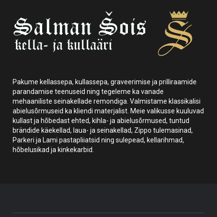
Pakume kellassepa, kullassepa, graveerimise ja prilliraamide
parandamise teenuseid ning tegeleme ka vanade
mehaaniliste seinakellade remondiga. Valmistame klassikalisi
abielusõrmuseid ka kliendi materjalist. Meie valikusse kuuluvad
kullast ja hõbedast ehted, kihla- ja abielusõrmused, tuntud
brändide käekellad, laua- ja seinakellad, Zippo tulemasinad,
Parkeri ja Lami pastapliiatsid ning sulepead, kellarihmad,
hõbelusikad ja kinkekarbid.