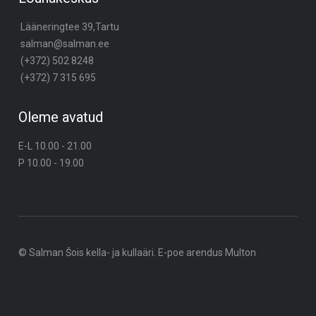
Lääneringtee 39,Tartu
salman@salman.ee
(+372) 502 8248
(+372) 7 315 695
Oleme avatud
E-L 10.00 - 21.00
P 10.00 - 19.00
© Salman Šois kella- ja kullaäri. E-poe arendus
Multon