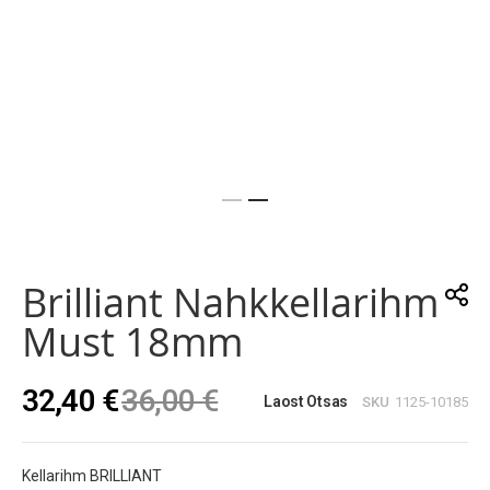
Skip
to
the
Brilliant Nahkkellarihm
beginning
of
Must 18mm
the
images
gallery
32,40 €
36,00 €
Laost Otsas
SKU
1125-10185
Kellarihm BRILLIANT