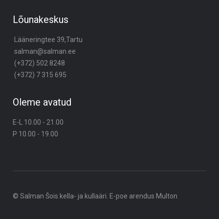
Lõunakeskus
Lääneringtee 39,Tartu
salman@salman.ee
(+372) 502 8248
(+372) 7 315 695
Oleme avatud
E-L 10.00 - 21.00
P 10.00 - 19.00
© Salman Šois kella- ja kullaäri. E-poe arendus
Multon