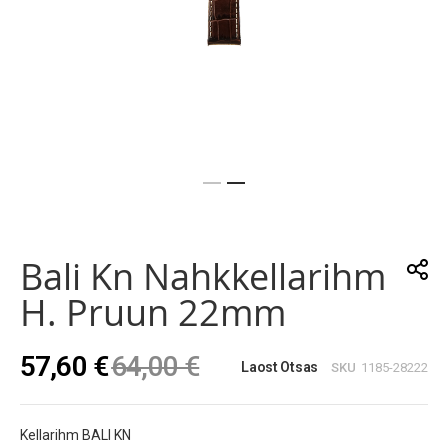
Skip
to
the
Bali Kn Nahkkellarihm
beginning
of
H. Pruun 22mm
the
images
gallery
57,60 €
64,00 €
Laost Otsas
SKU
1185-28222
Kellarihm BALI KN