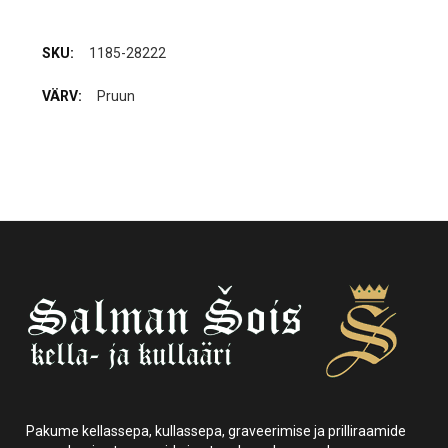
1185-28222
Pruun
Pakume kellassepa, kullassepa, graveerimise ja prilliraamide