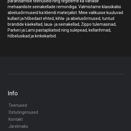
parandamise teenuseid ning tegeleme ka vanade
mehaaniliste seinakellade remondiga. Valmistame klassikalisi
abielusõrmuseid ka kliendi materjalist. Meie valikusse kuuluvad
kullast ja hõbedast ehted, kihla- ja abielusõrmused, tuntud
brändide käekellad, laua- ja seinakellad, Zippo tulemasinad,
Parkeri ja Lami pastapliiatsid ning sulepead, kellarihmad,
hõbelusikad ja kinkekarbid.
Info
Teenused
Ostutingimused
Kontakt
Järelmaks