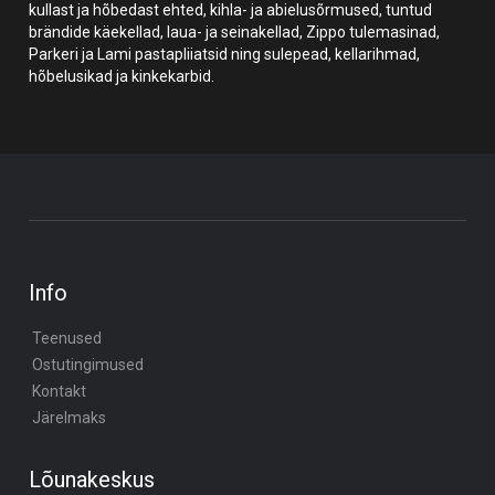
kullast ja hõbedast ehted, kihla- ja abielusõrmused, tuntud
brändide käekellad, laua- ja seinakellad, Zippo tulemasinad,
Parkeri ja Lami pastapliiatsid ning sulepead, kellarihmad,
hõbelusikad ja kinkekarbid.
Info
Teenused
Ostutingimused
Kontakt
Järelmaks
Lõunakeskus