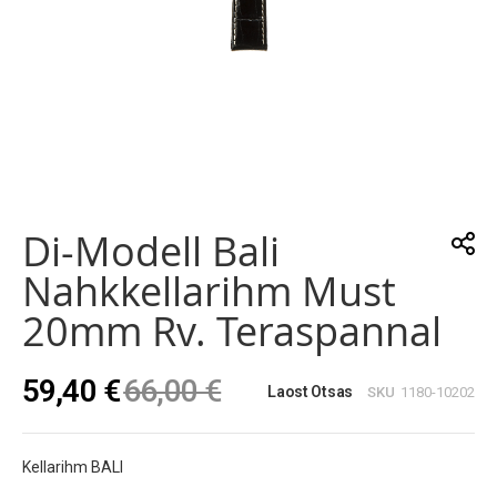
Skip
to
the
Di-Modell Bali
beginning
of
Nahkkellarihm Must
the
images
20mm Rv. Teraspannal
gallery
59,40 €
66,00 €
Laost Otsas
SKU
1180-10202
Kellarihm BALI