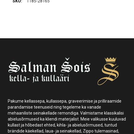
1185-28165
Pakume kellassepa, kullassepa, graveerimise ja prilliraamide
parandamise teenuseid ning tegeleme ka vanade
mehaaniliste seinakellade remondiga. Valmistame klassikalisi
abielusõrmuseid ka kliendi materjalist. Meie valikusse kuuluvad
kullast ja hõbedast ehted, kihla- ja abielusõrmused, tuntud
brändide käekellad, laua- ja seinakellad, Zippo tulemasinad,