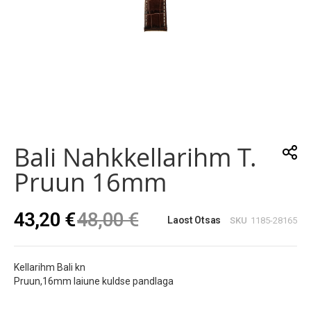
Skip
to
the
Bali Nahkkellarihm T.
beginning
of
Pruun 16mm
the
images
gallery
43,20 €
48,00 €
Laost Otsas
SKU
1185-28165
Kellarihm Bali kn
Pruun,16mm laiune kuldse pandlaga