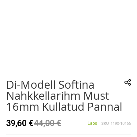
Skip
to
the
Di-Modell Softina
beginning
of
Nahkkellarihm Must
the
images
16mm Kullatud Pannal
gallery
39,60 €
44,00 €
Laos
SKU
1190-10165