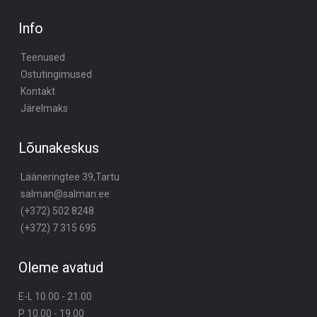
Info
Teenused
Ostutingimused
Kontakt
Järelmaks
Lõunakeskus
Lääneringtee 39,Tartu
salman@salman.ee
(+372) 502 8248
(+372) 7 315 695
Oleme avatud
E-L 10.00 - 21.00
P 10.00 - 19.00