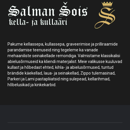
Pakume kellassepa, kullassepa, graveerimise ja prilliraamide
parandamise teenuseid ning tegeleme ka vanade
mehaaniliste seinakellade remondiga. Valmistame klassikalisi
abielusõrmuseid ka kliendi materjalist. Meie valikusse kuuluvad
kullast ja hõbedast ehted, kihla- ja abielusõrmused, tuntud
brändide käekellad, laua- ja seinakellad, Zippo tulemasinad,
Parkeri ja Lami pastapliiatsid ning sulepead, kellarihmad,
hõbelusikad ja kinkekarbid.