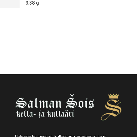
3,38 g
Pakume kellassepa, kullassepa, graveerimise ja