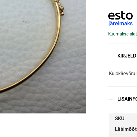
Kuumakse alat
KIRJEL
Kuldkäevõru 
LISAINF
SKU
Läbimõõt