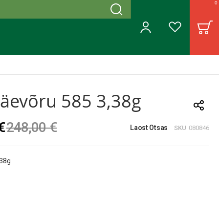
0
Otsing
B
Minu konto
Soovinimekiri
äevõru 585 3,38g
€
248,00 €
Laost Otsas
SKU
080846
,38g