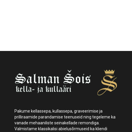
Pakume kellassepa, kullassepa, graveerimise ja
prilliraamide parandamise teenuseid ning tegeleme ka
vanade mehaaniliste seinakellade remondiga.
Valmistame klassikalisi abielusõrmuseid ka kliendi