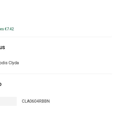
es €7.42
DUS
rodis Clyda
O
CLA0604RBBN