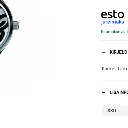
Kuumakse alat
KIRJEL
Käekell Laik
LISAINF
SKU