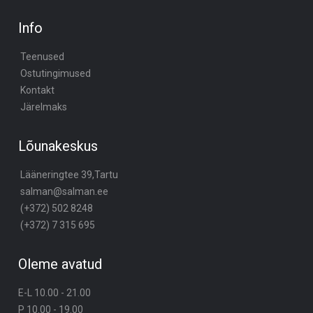
Info
Teenused
Ostutingimused
Kontakt
Järelmaks
Lõunakeskus
Lääneringtee 39,Tartu
salman@salman.ee
(+372) 502 8248
(+372) 7 315 695
Oleme avatud
E-L 10.00 - 21.00
P 10.00 - 19.00