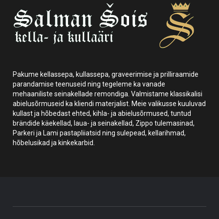
Pakume kellassepa, kullassepa, graveerimise ja prilliraamide
parandamise teenuseid ning tegeleme ka vanade
mehaaniliste seinakellade remondiga. Valmistame klassikalisi
abielusõrmuseid ka kliendi materjalist. Meie valikusse kuuluvad
kullast ja hõbedast ehted, kihla- ja abielusõrmused, tuntud
brändide käekellad, laua- ja seinakellad, Zippo tulemasinad,
Parkeri ja Lami pastapliiatsid ning sulepead, kellarihmad,
hõbelusikad ja kinkekarbid.