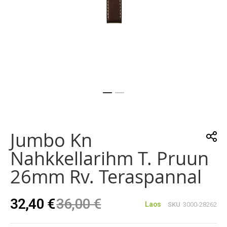
Skip
to
the
Jumbo Kn
beginning
of
Nahkkellarihm T. Pruun
the
images
26mm Rv. Teraspannal
gallery
32,40 €
36,00 €
Laos
SKU
3000-28262