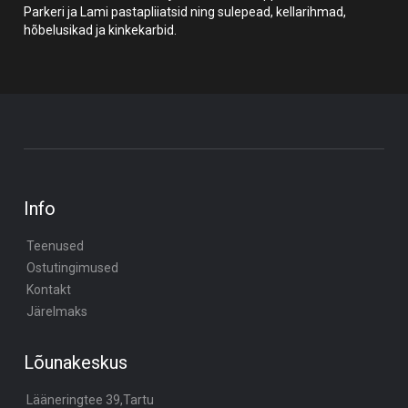
Parkeri ja Lami pastapliiatsid ning sulepead, kellarihmad,
hõbelusikad ja kinkekarbid.
Info
Teenused
Ostutingimused
Kontakt
Järelmaks
Lõunakeskus
Lääneringtee 39,Tartu