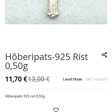
Skip
to
the
Hõberipats-925 Rist
beginning
of
0,50g
the
images
gallery
11,70 €
13,00 €
Laost Otsas
SKU
14095024
Hõberipats-925 rist 0,50g