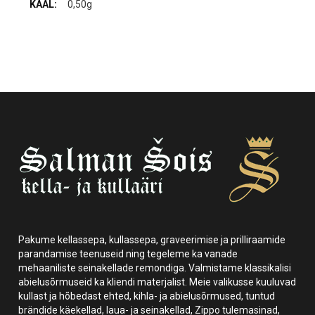
0,50g
Pakume kellassepa, kullassepa, graveerimise ja prilliraamide
parandamise teenuseid ning tegeleme ka vanade
mehaaniliste seinakellade remondiga. Valmistame klassikalisi
abielusõrmuseid ka kliendi materjalist. Meie valikusse kuuluvad
kullast ja hõbedast ehted, kihla- ja abielusõrmused, tuntud
brändide käekellad, laua- ja seinakellad, Zippo tulemasinad,