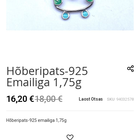
Skip
to
the
Hõberipats-925
beginning
of
Emailiga 1,75g
the
images
gallery
16,20 €
18,00 €
Laost Otsas
SKU
94032578
Hõberipats-925 emailiga 1,75g