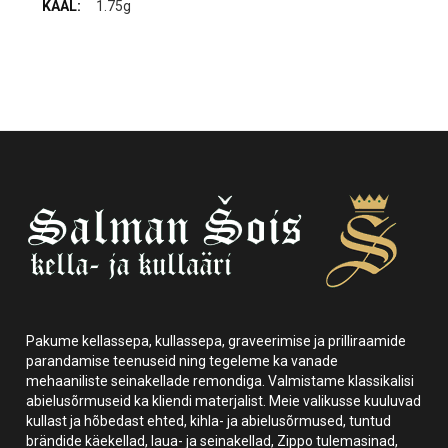
1.75g
Pakume kellassepa, kullassepa, graveerimise ja prilliraamide
parandamise teenuseid ning tegeleme ka vanade
mehaaniliste seinakellade remondiga. Valmistame klassikalisi
abielusõrmuseid ka kliendi materjalist. Meie valikusse kuuluvad
kullast ja hõbedast ehted, kihla- ja abielusõrmused, tuntud
brändide käekellad, laua- ja seinakellad, Zippo tulemasinad,