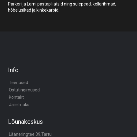
Parkeri ja Lami pastapliiatsid ning sulepead, kellarihmad,
hõbelusikad ja kinkekarbid.
Info
Teenused
Ostutingimused
Kontakt
Järelmaks
Lõunakeskus
Lääneringtee 39,Tartu