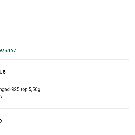
es €4.97
DUS
ngad-925 top.5,58g
ov
O