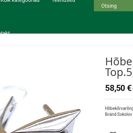
takt
Hõbe
Top.5
58,50 €
Hõbekõrvarõng
Bränd Sokolov