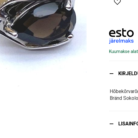
Kuumakse alat
KIRJEL
Hõbekõrvarõ
Bränd Sokol
LISAINF