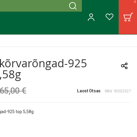
0
Otsing
B
Minu konto
Soovinimekiri
kõrvarõngad-925
,58g
65,00 €
Laost Otsas
SKU
92022327
ad-925 top.5,58g