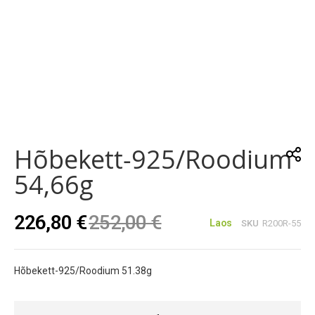
Skip
to
the
Hõbekett-925/roodium
beginning
of
54,66g
the
images
gallery
226,80 €
252,00 €
Laos
SKU
R200R-55
Hõbekett-925/Roodium 51.38g