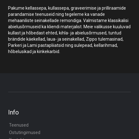
Pakume kellassepa, kullassepa, graveerimise ja prilliraamide
parandamise teenuseid ning tegeleme ka vanade
mehaaniliste seinakellade remondiga. Valmistame klassikalisi
abielusõrmuseid ka kliendi materjalist. Meie valikusse kuuluvad
kullast ja hõbedast ehted, kihla- ja abielusõrmused, tuntud
brändide käekellad, laua- ja seinakellad, Zippo tulemasinad,
Parkeri ja Lami pastapliiatsid ning sulepead, kellarihmad,
hõbelusikad ja kinkekarbid.
Info
Teenused
Ostutingimused