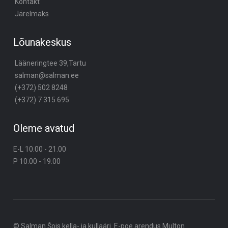
Kontakt
Järelmaks
Lõunakeskus
Lääneringtee 39,Tartu
salman@salman.ee
(+372) 502 8248
(+372) 7 315 695
Oleme avatud
E-L 10.00 - 21.00
P 10.00 - 19.00
© Salman Šois kella- ja kullaäri. E-poe arendus
Multon