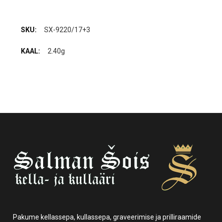
SX-9220/17+3
2.40g
Pakume kellassepa, kullassepa, graveerimise ja prilliraamide