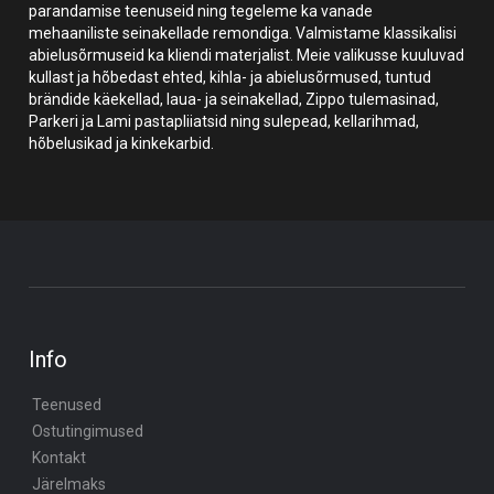
parandamise teenuseid ning tegeleme ka vanade
mehaaniliste seinakellade remondiga. Valmistame klassikalisi
abielusõrmuseid ka kliendi materjalist. Meie valikusse kuuluvad
kullast ja hõbedast ehted, kihla- ja abielusõrmused, tuntud
brändide käekellad, laua- ja seinakellad, Zippo tulemasinad,
Parkeri ja Lami pastapliiatsid ning sulepead, kellarihmad,
hõbelusikad ja kinkekarbid.
Info
Teenused
Ostutingimused
Kontakt
Järelmaks