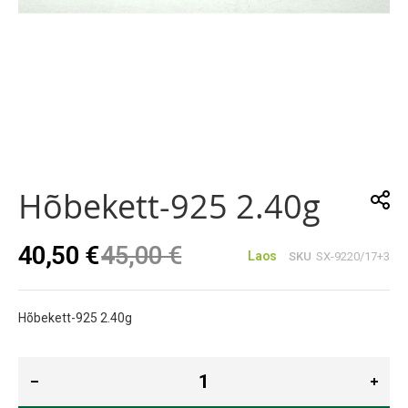
Skip
to
the
Hõbekett-925 2.40g
beginning
of
the
40,50 €
45,00 €
images
Laos
SKU
SX-9220/17+3
gallery
Hõbekett-925 2.40g