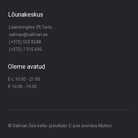
Lõunakeskus
Lääneringtee 39,Tartu
salman@salman.ee
(+372) 502 8248
(+372) 7 315 695
Oleme avatud
E-L 10.00 - 21.00
P 10.00 - 19.00
© Salman Šois kella- ja kullaäri. E-poe arendus
Multon