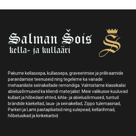
Pakume kellassepa, kullassepa, graveerimise ja prilliraamide
parandamise teenuseid ning tegeleme ka vanade
mehaaniliste seinakellade remondiga. Valmistame klassikalisi
abielusõrmuseid ka kliendi materjalist. Meie valikusse kuuluvad
kullast ja hõbedast ehted, kihla- ja abielusõrmused, tuntud
brändide käekellad, laua- ja seinakellad, Zippo tulemasinad,
Parkeri ja Lami pastapliiatsid ning sulepead, kellarihmad,
hõbelusikad ja kinkekarbid.