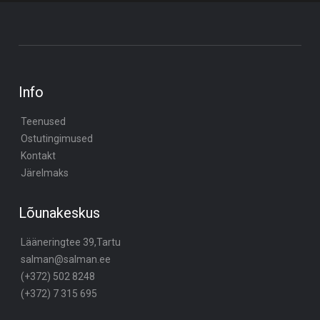
Info
Teenused
Ostutingimused
Kontakt
Järelmaks
Lõunakeskus
Lääneringtee 39,Tartu
salman@salman.ee
(+372) 502 8248
(+372) 7 315 695