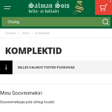
0
Bag
Otsing
Avaleht
Hõbe
komplektid
KOMPLEKTID
SELLES VALIKUS TOOTED PUUDUVAD.
Minu Soovinimekiri
Soovinimekirjas pole ühtegi toodet.