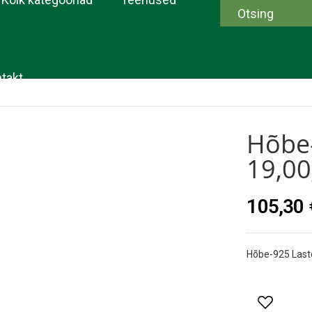
takt
Hõbe-
19,0
105,30 
Hõbe-925 Last