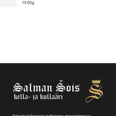
19.00g
Pakume kellassepa, kullassepa, graveerimise ja