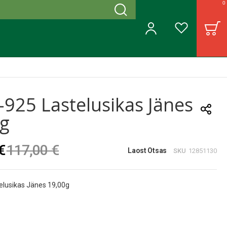
0
Otsing
B
Minu konto
Soovinimekiri
925 Lastelusikas Jänes
0g
€
117,00 €
Laost Otsas
SKU
12851130
elusikas Jänes 19,00g