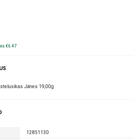
es €6.47
DUS
stelusikas Jänes 19,00g
O
12851130