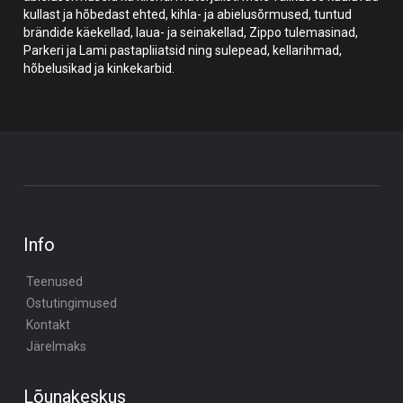
kullast ja hõbedast ehted, kihla- ja abielusõrmused, tuntud
brändide käekellad, laua- ja seinakellad, Zippo tulemasinad,
Parkeri ja Lami pastapliiatsid ning sulepead, kellarihmad,
hõbelusikad ja kinkekarbid.
Info
Teenused
Ostutingimused
Kontakt
Järelmaks
Lõunakeskus