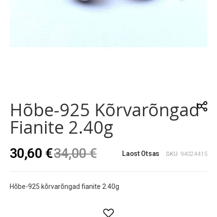
Skip
to
the
Hõbe-925 Kõrvarõngad
beginning
of
Fianite 2.40g
the
images
gallery
30,60 €
34,00 €
Laost Otsas
SKU
94024415
Hõbe-925 kõrvarõngad fianite 2.40g