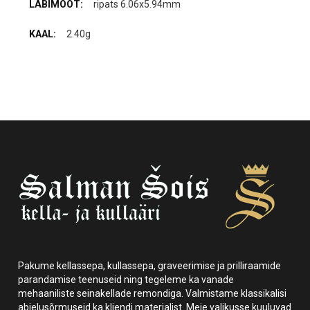
ripats 6.06x5.94mm
2.40g
Pakume kellassepa, kullassepa, graveerimise ja prilliraamide
parandamise teenuseid ning tegeleme ka vanade
mehaaniliste seinakellade remondiga. Valmistame klassikalisi
abielusõrmuseid ka kliendi materjalist. Meie valikusse kuuluvad