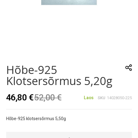
Skip
to
the
Hõbe-925
beginning
of
Klotsersõrmus 5,20g
the
images
gallery
46,80 €
52,00 €
Laos
SKU
14028050-225
Hõbe-925 klotsersõrmus 5,50g