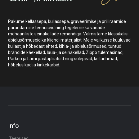
Pakume kellassepa, kullassepa, graveerimise ja prilliraamide
parandamise teenuseid ning tegeleme ka vanade
mehaaniliste seinakellade remondiga. Valmistame klassikalisi
abielusõrmuseid ka kliendi materjalist. Meie valikusse kuuluvad
kullast ja hõbedast ehted, kihla- ja abielusõrmused, tuntud
brändide käekellad, laua- ja seinakellad, Zippo tulemasinad,
Parkeri ja Lami pastapliiatsid ning sulepead, kellarihmad,
hõbelusikad ja kinkekarbid.
Info
Teenused