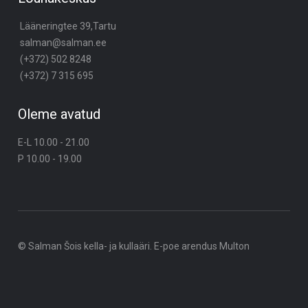
Lääneringtee 39,Tartu
salman@salman.ee
(+372) 502 8248
(+372) 7 315 695
Oleme avatud
E-L 10.00 - 21.00
P 10.00 - 19.00
© Salman Šois kella- ja kullaäri. E-poe arendus
Multon