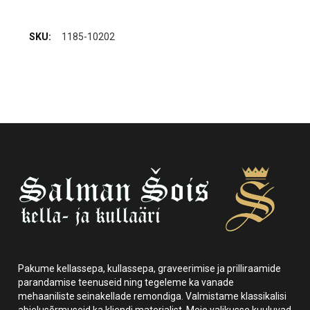
1185-10202
Pakume kellassepa, kullassepa, graveerimise ja prilliraamide
parandamise teenuseid ning tegeleme ka vanade
mehaaniliste seinakellade remondiga. Valmistame klassikalisi
abielusõrmuseid ka kliendi materjalist. Meie valikusse kuuluvad