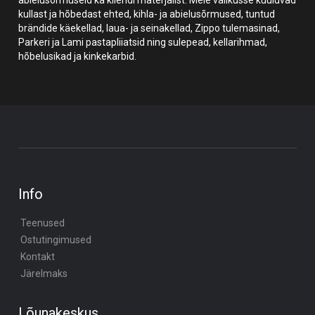
kullast ja hõbedast ehted, kihla- ja abielusõrmused, tuntud
brändide käekellad, laua- ja seinakellad, Zippo tulemasinad,
Parkeri ja Lami pastapliiatsid ning sulepead, kellarihmad,
hõbelusikad ja kinkekarbid.
Info
Teenused
Ostutingimused
Kontakt
Järelmaks
Lõunakeskus