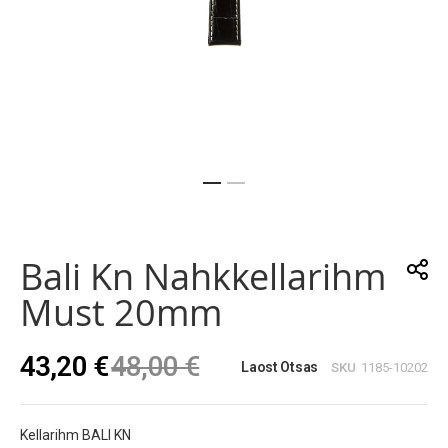
Skip
to
the
Bali Kn Nahkkellarihm
beginning
of
Must 20mm
the
images
gallery
43,20 €
48,00 €
Laost Otsas
SKU
1185-10202
Kellarihm BALI KN