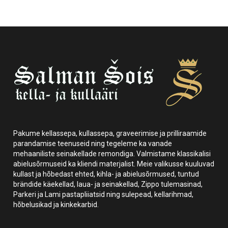
Pakume kellassepa, kullassepa, graveerimise ja prilliraamide
parandamise teenuseid ning tegeleme ka vanade
mehaaniliste seinakellade remondiga. Valmistame klassikalisi
abielusõrmuseid ka kliendi materjalist. Meie valikusse kuuluvad
kullast ja hõbedast ehted, kihla- ja abielusõrmused, tuntud
brändide käekellad, laua- ja seinakellad, Zippo tulemasinad,
Parkeri ja Lami pastapliiatsid ning sulepead, kellarihmad,
hõbelusikad ja kinkekarbid.