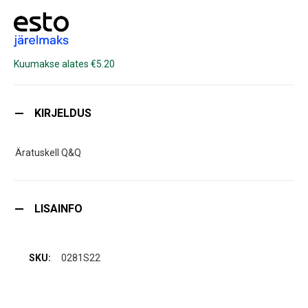
Kuumakse alates €5.20
KIRJELDUS
Äratuskell Q&Q
LISAINFO
0281S22