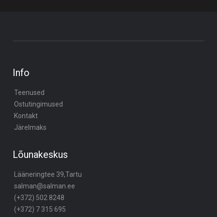
Info
Teenused
Ostutingimused
Kontakt
Järelmaks
Lõunakeskus
Lääneringtee 39,Tartu
salman@salman.ee
(+372) 502 8248
(+372) 7 315 695